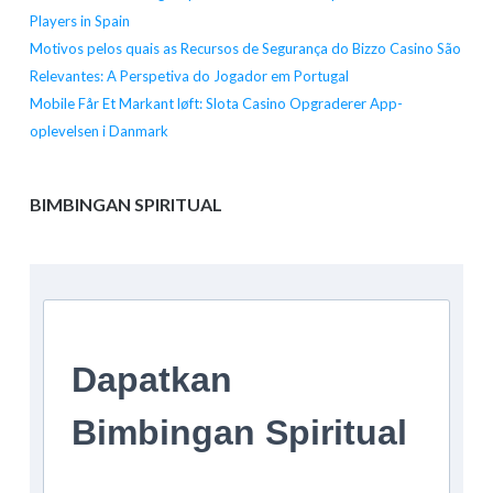
Players in Spain
Motivos pelos quais as Recursos de Segurança do Bizzo Casino São
Relevantes: A Perspetiva do Jogador em Portugal
Mobile Får Et Markant løft: Slota Casino Opgraderer App-
oplevelsen i Danmark
BIMBINGAN SPIRITUAL
Dapatkan
Bimbingan Spiritual