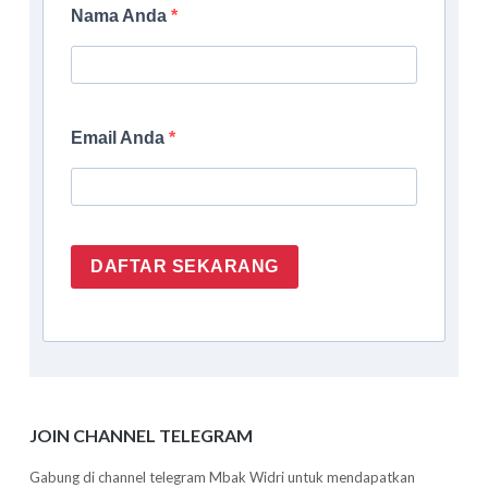
Nama Anda
Email Anda
DAFTAR SEKARANG
JOIN CHANNEL TELEGRAM
Gabung di channel telegram Mbak Widri untuk mendapatkan