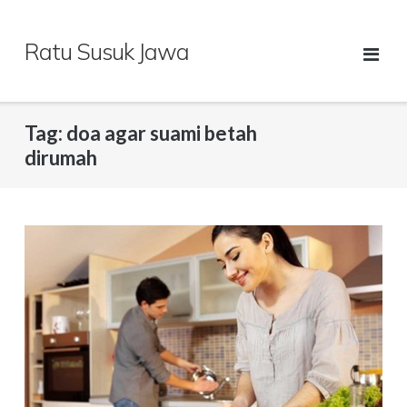
Skip
to
Ratu Susuk Jawa
content
Tag:
doa agar suami betah
dirumah