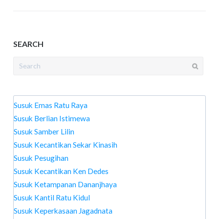
SEARCH
Search
for:
Susuk Emas Ratu Raya
Susuk Berlian Istimewa
Susuk Samber Lilin
Susuk Kecantikan Sekar Kinasih
Susuk Pesugihan
Susuk Kecantikan Ken Dedes
Susuk Ketampanan Dananjhaya
Susuk Kantil Ratu Kidul
Susuk Keperkasaan Jagadnata