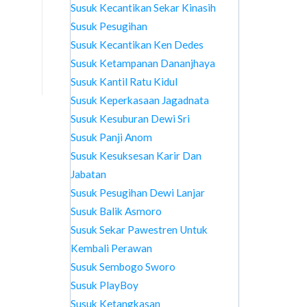
Susuk Kecantikan Sekar Kinasih
Susuk Pesugihan
Susuk Kecantikan Ken Dedes
Susuk Ketampanan Dananjhaya
Susuk Kantil Ratu Kidul
Susuk Keperkasaan Jagadnata
Susuk Kesuburan Dewi Sri
Susuk Panji Anom
Susuk Kesuksesan Karir Dan
Jabatan
Susuk Pesugihan Dewi Lanjar
Susuk Balik Asmoro
Susuk Sekar Pawestren Untuk
Kembali Perawan
Susuk Sembogo Sworo
Susuk PlayBoy
Susuk Ketangkasan