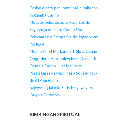
Casino creato per i campioni in Italia con
Wazamba Casino
Motivos pelos quais as Recursos de
Segurança do Bizzo Casino São
Relevantes: A Perspetiva do Jogador em
Portugal
Mobile Får Et Markant løft: Slota Casino
Opgraderer App-oplevelsen i Danmark
Casoola Casino – Les Meilleurs
Prestataires de Machines à Sous et Taux
de RTP en France
Najwyższej jakości Sloty Megaways w
Kasynie Dudespin
BIMBINGAN SPIRITUAL