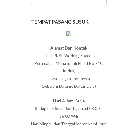
TEMPAT PASANG SUSUK
Alamat Dan Kontak
ETERNAL Working Space
Perumahan Muria Indah Blok I No 740,
Kudus,
Jawa Tengah-Indonesia
(Sebelum Datang, Daftar Dulu)
Hari & Jam Kerja
Setiap hari Senin-Sabtu, pukul 08:00 –
16:00 WIB
Hari Minggu dan Tanggal Merah kami libur.