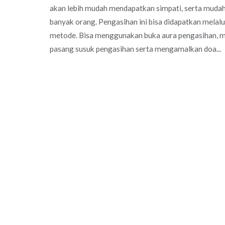
akan lebih mudah mendapatkan simpati, serta muda
banyak orang. Pengasihan ini bisa didapatkan melalu
metode. Bisa menggunakan buka aura pengasihan, 
pasang susuk pengasihan serta mengamalkan doa...