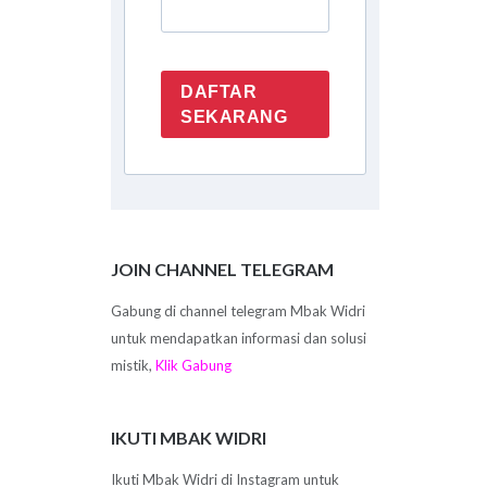
DAFTAR
SEKARANG
JOIN CHANNEL TELEGRAM
Gabung di channel telegram Mbak Widri
untuk mendapatkan informasi dan solusi
mistik,
Klik Gabung
IKUTI MBAK WIDRI
Ikuti Mbak Widri di Instagram untuk