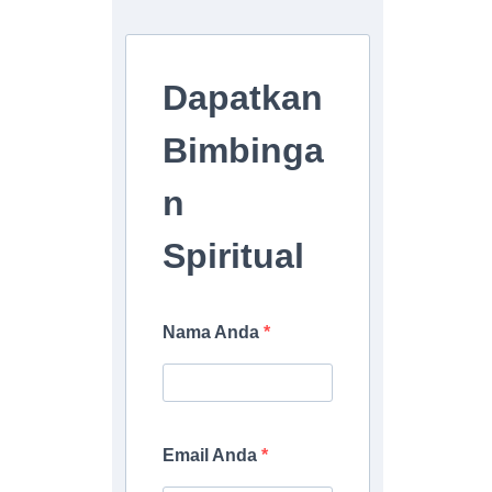
Dapatkan
Bimbinga
n
Spiritual
Nama Anda
Email Anda