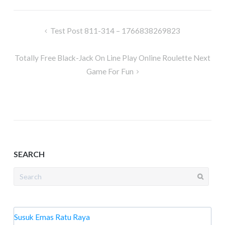
Post
Test Post 811-314 – 1766838269823
navigation
Totally Free Black-Jack On Line Play Online Roulette Next
Game For Fun
SEARCH
Search
for:
Susuk Emas Ratu Raya