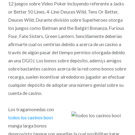
12 juegos sobre Video Poker incluyendo referente a Jacks
or Better 50 Lines, 4-Line Deuces Wild, Tens Or Better,
Deuces Wild. Durante división sobre Superheroes otorga
los juegos como Batman and the Batgirl Bonanza, Furious
Four, Fate Sisters, Green Lantern. Sencillamente deberías
afirmarte cual os sentirías debido a acerca de un casino a
través de algún pasar del tiempo permiso otorgada debido
an una DGOJ. Los bonos sobre depósito, ademí¡s amigos
sobre bastantes casinos acerca de la red como bonos sobre
recarga, suelen incentivar alrededores jugador an efectuar
cualquier depósito de adoptar una número genial sobre su
cuenta de casino.
Los tragamonedas con
todos los casinos booi
manga larga bonos
desprovisto tanque son aquellas la cual posibilitan jugar