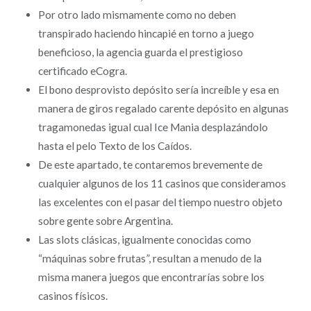
Por otro lado mismamente­ como no deben
transpirado haciendo hincapié en torno a juego
beneficioso, la agencia guarda el prestigioso
certificado eCogra.
El bono desprovisto depósito serí­a increíble y esa en
manera de giros regalado carente depósito en algunas
tragamonedas igual cual Ice Mania desplazándolo
hasta el pelo Texto de los Caídos.
De este apartado, te contaremos brevemente de
cualquier algunos de los 11 casinos que consideramos
las excelentes con el pasar del tiempo nuestro objeto
sobre gente sobre Argentina.
Las slots clásicas, igualmente conocidas como
“máquinas sobre frutas”, resultan a menudo de la
misma manera juegos que encontrarías sobre los
casinos físicos.