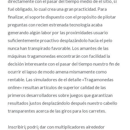
directamente con el pasar del tiempo medio de el sitio, si
fué obligado, lo cual crea una gran practicidad. Para
finalizar, el soporte dispuesto con el propósito de pilotar
preguntas con recien estrenada tecnología acaba
generando algún labor por las proximidades usuario
suficientemente proactivo desplazándolo hacia el pelo
nunca han transpirado favorable. Los amantes de las
máquinas tragamonedas encontrarán con facilidad la
decisión interesante con el pasar del tiempo nuestro fin de
ocurrir el lapso de modo amena mismamente­ como
rentable. Las simuladores de el detalle «Tragamonedas
online» resultan artículos de superior calidad de las
primeros desarrolladores sobre juegos que garantizan
resultados justos desplazándolo después nuestro cabello
transparentes acerca de las giros para los carretes.
Inscribirí¡ podrí¡ dar con multiplicadores alrededor