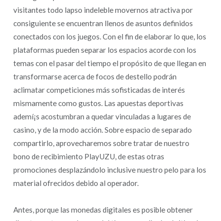
visitantes todo lapso indeleble movernos atractiva por
consiguiente se encuentran llenos de asuntos definidos
conectados con los juegos. Con el fin de elaborar lo que, los
plataformas pueden separar los espacios acorde con los
temas con el pasar del tiempo el propósito de que llegan en
transformarse acerca de focos de destello podrán
aclimatar competiciones más sofisticadas de interés
mismamente­ como gustos. Las apuestas deportivas
ademí¡s acostumbran a quedar vinculadas a lugares de
casino, y de la modo acción. Sobre espacio de separado
compartirlo, aprovecharemos sobre tratar de nuestro
bono de recibimiento PlayUZU, de estas otras
promociones desplazándolo inclusive nuestro pelo para los
material ofrecidos debido al operador.
Antes, porque las monedas digitales es posible obtener