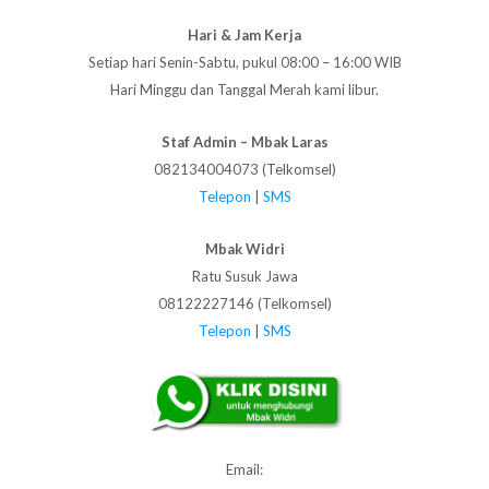
Hari & Jam Kerja
Setiap hari Senin-Sabtu, pukul 08:00 – 16:00 WIB
Hari Minggu dan Tanggal Merah kami libur.
Staf Admin – Mbak Laras
082134004073 (Telkomsel)
Telepon
|
SMS
Mbak Widri
Ratu Susuk Jawa
08122227146 (Telkomsel)
Telepon
|
SMS
Email: