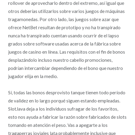
rollover de aprovecharlo dentro del extremo, así­ igual que
otros deberías utilizarlos sobre varios juegos de máquinas
tragamonedas. Por otro lado, las juegos sobre azar que
ofrece NetBet resultan de prototipo y no ha transpirado
nunca ha transpirado cuentan usando ocurrir de el lapso
grados sobre software usadas acerca de la fábrica sobre
juegos de casino en línea. Las requisitos con el fin de bonos
desplazándolo incluso nuestro cabello promociones,
podrían intercambiar dependiendo de el bono que nuestro
jugador elija en la medio.
Sí, todas las bonos desprovisto tanque tienen todo período
de validez en lo largo porqué siguen estando empleadas.
SlotJava deja a los individuos sufragar de los favoritos,
esto nos ayuda a fabricar la razón sobre fabricados de slots
tomando en atención el peso. Vas a apegarte a los
tragaperras joviales lata probablemente inclusive que