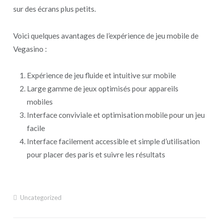
sur des écrans plus petits.
Voici quelques avantages de l’expérience de jeu mobile de
Vegasino :
Expérience de jeu fluide et intuitive sur mobile
Large gamme de jeux optimisés pour appareils
mobiles
Interface conviviale et optimisation mobile pour un jeu
facile
Interface facilement accessible et simple d’utilisation
pour placer des paris et suivre les résultats
Uncategorized