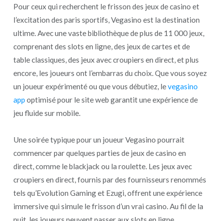
Pour ceux qui recherchent le frisson des jeux de casino et
l’excitation des paris sportifs, Vegasino est la destination
ultime. Avec une vaste bibliothèque de plus de 11 000 jeux,
comprenant des slots en ligne, des jeux de cartes et de
table classiques, des jeux avec croupiers en direct, et plus
encore, les joueurs ont l’embarras du choix. Que vous soyez
un joueur expérimenté ou que vous débutiez, le
vegasino
app
optimisé pour le site web garantit une expérience de
jeu fluide sur mobile.
Une soirée typique pour un joueur Vegasino pourrait
commencer par quelques parties de jeux de casino en
direct, comme le blackjack ou la roulette. Les jeux avec
croupiers en direct, fournis par des fournisseurs renommés
tels qu’Evolution Gaming et Ezugi, offrent une expérience
immersive qui simule le frisson d’un vrai casino. Au fil de la
nuit, les joueurs peuvent passer aux slots en ligne,