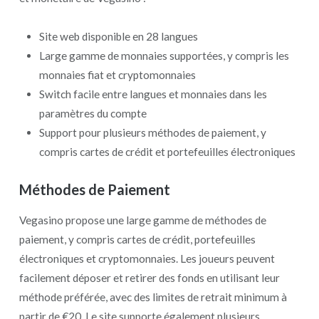
Site web disponible en 28 langues
Large gamme de monnaies supportées, y compris les
monnaies fiat et cryptomonnaies
Switch facile entre langues et monnaies dans les
paramètres du compte
Support pour plusieurs méthodes de paiement, y
compris cartes de crédit et portefeuilles électroniques
Méthodes de Paiement
Vegasino propose une large gamme de méthodes de
paiement, y compris cartes de crédit, portefeuilles
électroniques et cryptomonnaies. Les joueurs peuvent
facilement déposer et retirer des fonds en utilisant leur
méthode préférée, avec des limites de retrait minimum à
partir de €20. Le site supporte également plusieurs