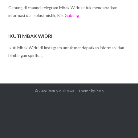
Gabung di channel telegram Mbak Widri untuk mendapatkan
informasi dan solusi mistik,
Klik Gabung
IKUTI MBAK WIDRI
Ikuti Mbak Widri di Instagram untuk mendapatkan informasi dan
bimbingan spiritual,
© 2026
Ratu Susuk Jawa
Theme by
Puro