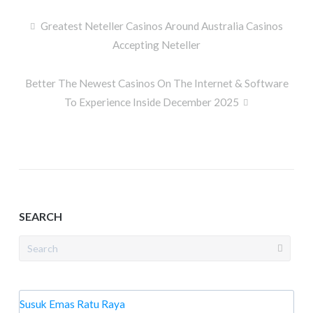
Post
Greatest Neteller Casinos Around Australia Casinos
navigation
Accepting Neteller
Better The Newest Casinos On The Internet & Software
To Experience Inside December 2025
SEARCH
Search
for:
Susuk Emas Ratu Raya