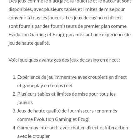
Des jeux comme le blackjack, la roulette et le baccarat sont
disponibles, avec plusieurs tables et limites de mise pour
convenir à tous les joueurs. Les jeux de casino en direct
sont fournis par des fournisseurs de premier plan comme
Evolution Gaming et Ezugi, garantissant une expérience de
jeu de haute qualité.
Voici quelques avantages des jeux de casino en direct :
Expérience de jeu immersive avec croupiers en direct
et gameplay en temps réel
Plusieurs tables et limites de mise pour tous les
joueurs
Jeux de haute qualité de fournisseurs renommés
comme Evolution Gaming et Ezugi
Gameplay interactif avec chat en direct et interaction
avec le croupier