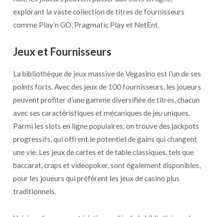
explorant la vaste collection de titres de fournisseurs
comme Play’n GO, Pragmatic Play et NetEnt.
Jeux et Fournisseurs
La bibliothèque de jeux massive de Vegasino est l’un de ses
points forts. Avec des jeux de 100 fournisseurs, les joueurs
peuvent profiter d’une gamme diversifiée de titres, chacun
avec ses caractéristiques et mécaniques de jeu uniques.
Parmi les slots en ligne populaires, on trouve des jackpots
progressifs, qui offrent le potentiel de gains qui changent
une vie. Les jeux de cartes et de table classiques, tels que
baccarat, craps et videopoker, sont également disponibles,
pour les joueurs qui préfèrent les jeux de casino plus
traditionnels.