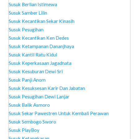
Susuk Berlian Istimewa
Susuk Samber Lilin
Susuk Kecantikan Sekar Kinasih
Susuk Pesugihan
Susuk Kecantikan Ken Dedes
Susuk Ketampanan Dananjhaya
Susuk Kantil Ratu Kidul
Susuk Keperkasaan Jagadnata
Susuk Kesuburan Dewi Sri
Susuk Panji Anom
Susuk Kesuksesan Karir Dan Jabatan
Susuk Pesugihan Dewi Lanjar
Susuk Balik Asmoro
Susuk Sekar Pawestren Untuk Kembali Perawan
Susuk Sembogo Sworo
Susuk PlayBoy
Susuk Ketangkasan