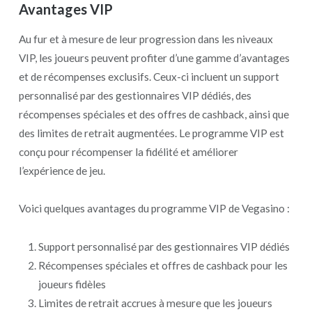
Avantages VIP
Au fur et à mesure de leur progression dans les niveaux
VIP, les joueurs peuvent profiter d’une gamme d’avantages
et de récompenses exclusifs. Ceux-ci incluent un support
personnalisé par des gestionnaires VIP dédiés, des
récompenses spéciales et des offres de cashback, ainsi que
des limites de retrait augmentées. Le programme VIP est
conçu pour récompenser la fidélité et améliorer
l’expérience de jeu.
Voici quelques avantages du programme VIP de Vegasino :
Support personnalisé par des gestionnaires VIP dédiés
Récompenses spéciales et offres de cashback pour les
joueurs fidèles
Limites de retrait accrues à mesure que les joueurs