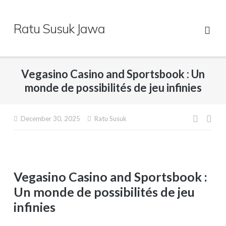
Skip
to
Ratu Susuk Jawa
content
Vegasino Casino and Sportsbook : Un
monde de possibilités de jeu infinies
Post
December 30, 2025
Ratu Susuk
naviga
Vegasino Casino and Sportsbook :
Un monde de possibilités de jeu
infinies