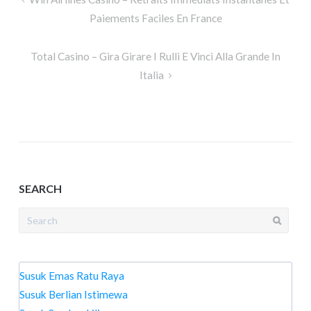
navigation
Paiements Faciles En France
Total Casino – Gira Girare I Rulli E Vinci Alla Grande In
Italia
SEARCH
Search
for:
Susuk Emas Ratu Raya
Susuk Berlian Istimewa