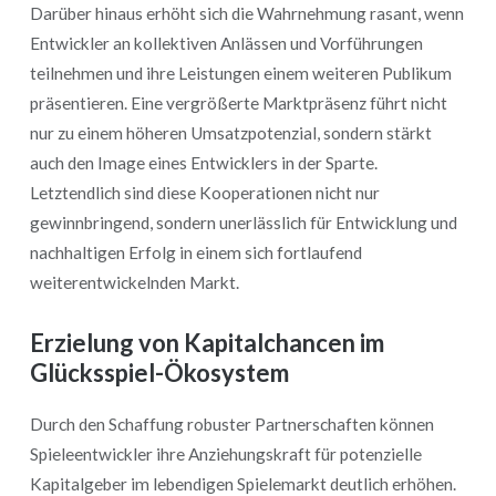
Darüber hinaus erhöht sich die Wahrnehmung rasant, wenn
Entwickler an kollektiven Anlässen und Vorführungen
teilnehmen und ihre Leistungen einem weiteren Publikum
präsentieren. Eine vergrößerte Marktpräsenz führt nicht
nur zu einem höheren Umsatzpotenzial, sondern stärkt
auch den Image eines Entwicklers in der Sparte.
Letztendlich sind diese Kooperationen nicht nur
gewinnbringend, sondern unerlässlich für Entwicklung und
nachhaltigen Erfolg in einem sich fortlaufend
weiterentwickelnden Markt.
Erzielung von Kapitalchancen im
Glücksspiel-Ökosystem
Durch den Schaffung robuster Partnerschaften können
Spieleentwickler ihre Anziehungskraft für potenzielle
Kapitalgeber im lebendigen Spielemarkt deutlich erhöhen.