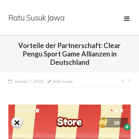
Skip
to
Ratu Susuk Jawa
content
Vorteile der Partnerschaft: Clear
Pengu Sport Game Allianzen in
Deutschland
Post
January 7, 2026
Ratu Susuk
navig