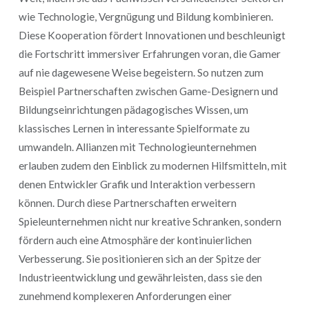
wie Technologie, Vergnügung und Bildung kombinieren.
Diese Kooperation fördert Innovationen und beschleunigt
die Fortschritt immersiver Erfahrungen voran, die Gamer
auf nie dagewesene Weise begeistern. So nutzen zum
Beispiel Partnerschaften zwischen Game-Designern und
Bildungseinrichtungen pädagogisches Wissen, um
klassisches Lernen in interessante Spielformate zu
umwandeln. Allianzen mit Technologieunternehmen
erlauben zudem den Einblick zu modernen Hilfsmitteln, mit
denen Entwickler Grafik und Interaktion verbessern
können. Durch diese Partnerschaften erweitern
Spieleunternehmen nicht nur kreative Schranken, sondern
fördern auch eine Atmosphäre der kontinuierlichen
Verbesserung. Sie positionieren sich an der Spitze der
Industrieentwicklung und gewährleisten, dass sie den
zunehmend komplexeren Anforderungen einer