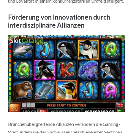
und Loyalität in einem konkurrenzstarken Umfeld steigert.
Förderung von Innovationen durch
interdisziplinäre Allianzen
Branchenübergreifende Allianzen verändern die Gaming-
Welt, indem sie das Fachwissen verschiedenster Sektoren