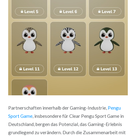
Partnerschaften innerhalb der Gaming-Industrie,
Pengu
Sport Game
, insbesondere für Clear Pengu Sport Game in
Deutschland, bergen das Potenzial, das Gaming-Erlebnis
grundlegend zu verändern. Durch die Zusammenarbeit mit