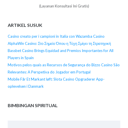
(Layanan Konsultasi Ini Gratis)
ARTIKEL SUSUK
Casino creato per i campioni in Italia con Wazamba Casino
AlphaWin Casino: Στο Σημείο Όπου η Τύχη Σμίγει τη Στρατηγική
Bassbet Casino Brings Equidad and Premios Importantes for All
Players in Spain
Motivos pelos quais as Recursos de Segurança do Bizzo Casino São
Relevantes: A Perspetiva do Jogador em Portugal
Mobile Får Et Markant løft: Slota Casino Opgraderer App-
oplevelsen i Danmark
BIMBINGAN SPIRITUAL