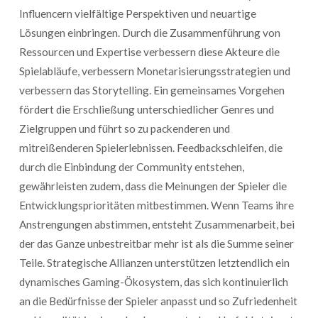
Influencern vielfältige Perspektiven und neuartige
Lösungen einbringen. Durch die Zusammenführung von
Ressourcen und Expertise verbessern diese Akteure die
Spielabläufe, verbessern Monetarisierungsstrategien und
verbessern das Storytelling. Ein gemeinsames Vorgehen
fördert die Erschließung unterschiedlicher Genres und
Zielgruppen und führt so zu packenderen und
mitreißenderen Spielerlebnissen. Feedbackschleifen, die
durch die Einbindung der Community entstehen,
gewährleisten zudem, dass die Meinungen der Spieler die
Entwicklungsprioritäten mitbestimmen. Wenn Teams ihre
Anstrengungen abstimmen, entsteht Zusammenarbeit, bei
der das Ganze unbestreitbar mehr ist als die Summe seiner
Teile. Strategische Allianzen unterstützen letztendlich ein
dynamisches Gaming-Ökosystem, das sich kontinuierlich
an die Bedürfnisse der Spieler anpasst und so Zufriedenheit