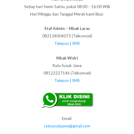
Setiap hari Senin-Sabtu, pukul 08:00 – 16:00 WIB
Hari Minggu dan Tanggal Merah kami libur.
Staf Admin – Mbak Laras
082134004073 (Telkomsel)
Telepon
|
SMS
Mbak Widri
Ratu Susuk Jawa
08122227146 (Telkomsel)
Telepon
|
SMS
Email:
ratususukjawa@gmail.com