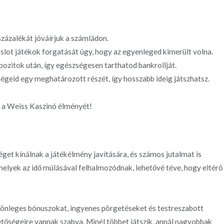
százalékát jóváírjuk a számládon.
slot játékok forgatását úgy, hogy az egyenleged kimerült volna.
ozitok után, így egészségesen tarthatod bankrollját.
égeid egy meghatározott részét, így hosszabb ideig játszhatsz.
i a Weiss Kaszinó élményét!
et kínálnak a játékélmény javítására, és számos jutalmat is
melyek az idő múlásával felhalmozódnak, lehetővé téve, hogy eltérő
ülönleges bónuszokat, ingyenes pörgetéseket és testreszabott
etőségeire vannak szabva. Minél többet játszik, annál nagyobbak