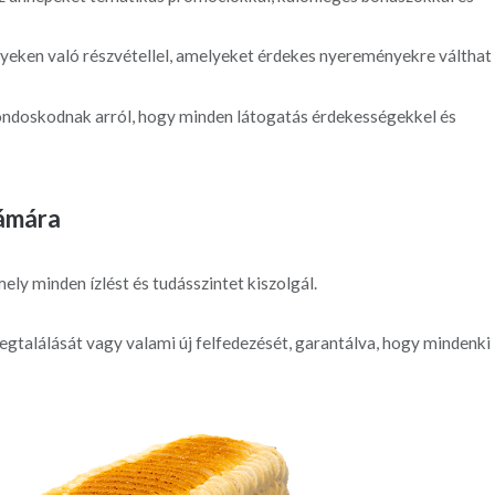
eken való részvétellel, amelyeket érdekes nyereményekre válthat 
doskodnak arról, hogy minden látogatás érdekességekkel és
zámára
ly minden ízlést és tudásszintet kiszolgál.
egtalálását vagy valami új felfedezését, garantálva, hogy mindenki