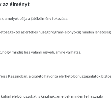
k az élményt
sz, amelyek célja a játékélmény fokozása.
etőségektől az értékes hűségprogram-előnyökig minden lehetősé
hogy mindig lesz valami egyedi, amire várhatsz.
iss Kaszinóban, a csábító havonta elérhető bónuszajánlatok bizto
 különféle bónuszokat is kínálnak, amelyek minden felhasználó