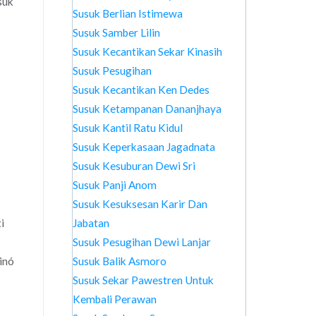
sük
Susuk Berlian Istimewa
Susuk Samber Lilin
Susuk Kecantikan Sekar Kinasih
Susuk Pesugihan
Susuk Kecantikan Ken Dedes
Susuk Ketampanan Dananjhaya
Susuk Kantil Ratu Kidul
Susuk Keperkasaan Jagadnata
Susuk Kesuburan Dewi Sri
Susuk Panji Anom
Susuk Kesuksesan Karir Dan
i
Jabatan
Susuk Pesugihan Dewi Lanjar
inó
Susuk Balik Asmoro
Susuk Sekar Pawestren Untuk
Kembali Perawan