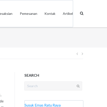
esaksian
Pemesanan
Kontak
Artikel
Post
navigation
SEARCH
Search
for:
,
 de
Susuk Emas Ratu Raya