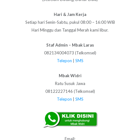
Hari & Jam Kerja
Setiap hari Senin-Sabtu, pukul 08:00 – 16:00 WIB
Hari Minggu dan Tanggal Merah kami libur.
Staf Admin – Mbak Laras
082134004073 (Telkomsel)
Telepon
|
SMS
Mbak Widri
Ratu Susuk Jawa
08122227146 (Telkomsel)
Telepon
|
SMS
Email: