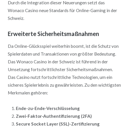
Durch die Integration dieser Neuerungen setzt das
Wonaco Casino neue Standards für Online-Gaming in der
Schweiz.
Erweiterte Sicherheitsmaßnahmen
Da Online-Glücksspiel weiterhin boomt, ist die Schutz von
Spielerdaten und Transaktionen von größter Bedeutung.
Das Wonaco Casino in der Schweiz ist führend in der
Umsetzung fortschrittlichster Sicherheitsmaßnahmen.
Das Casino nutzt fortschrittliche Technologien, um ein
sicheres Spielerlebnis zu gewährleisten. Zu den wichtigsten
Merkmalen gehören:
Ende-zu-Ende-Verschlüsselung
Zwei-Faktor-Authentifizierung (2FA)
Secure Socket Layer (SSL)-Zertifizierung