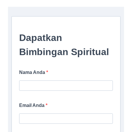
Dapatkan
Bimbingan Spiritual
Nama Anda
Email Anda