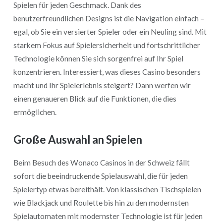
Spielen für jeden Geschmack. Dank des
benutzerfreundlichen Designs ist die Navigation einfach –
egal, ob Sie ein versierter Spieler oder ein Neuling sind. Mit
starkem Fokus auf Spielersicherheit und fortschrittlicher
Technologie können Sie sich sorgenfrei auf Ihr Spiel
konzentrieren. Interessiert, was dieses Casino besonders
macht und Ihr Spielerlebnis steigert? Dann werfen wir
einen genaueren Blick auf die Funktionen, die dies
ermöglichen.
Große Auswahl an Spielen
Beim Besuch des Wonaco Casinos in der Schweiz fällt
sofort die beeindruckende Spielauswahl, die für jeden
Spielertyp etwas bereithält. Von klassischen Tischspielen
wie Blackjack und Roulette bis hin zu den modernsten
Spielautomaten mit modernster Technologie ist für jeden