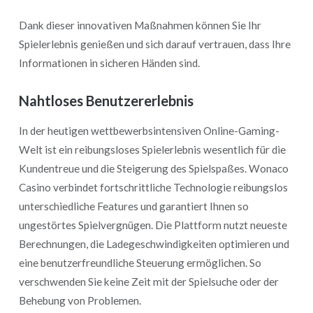
Dank dieser innovativen Maßnahmen können Sie Ihr
Spielerlebnis genießen und sich darauf vertrauen, dass Ihre
Informationen in sicheren Händen sind.
Nahtloses Benutzererlebnis
In der heutigen wettbewerbsintensiven Online-Gaming-
Welt ist ein reibungsloses Spielerlebnis wesentlich für die
Kundentreue und die Steigerung des Spielspaßes. Wonaco
Casino verbindet fortschrittliche Technologie reibungslos
unterschiedliche Features und garantiert Ihnen so
ungestörtes Spielvergnügen. Die Plattform nutzt neueste
Berechnungen, die Ladegeschwindigkeiten optimieren und
eine benutzerfreundliche Steuerung ermöglichen. So
verschwenden Sie keine Zeit mit der Spielsuche oder der
Behebung von Problemen.