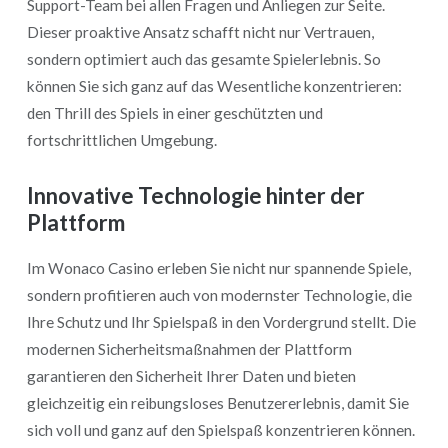
Support-Team bei allen Fragen und Anliegen zur Seite.
Dieser proaktive Ansatz schafft nicht nur Vertrauen,
sondern optimiert auch das gesamte Spielerlebnis. So
können Sie sich ganz auf das Wesentliche konzentrieren:
den Thrill des Spiels in einer geschützten und
fortschrittlichen Umgebung.
Innovative Technologie hinter der
Plattform
Im Wonaco Casino erleben Sie nicht nur spannende Spiele,
sondern profitieren auch von modernster Technologie, die
Ihre Schutz und Ihr Spielspaß in den Vordergrund stellt. Die
modernen Sicherheitsmaßnahmen der Plattform
garantieren den Sicherheit Ihrer Daten und bieten
gleichzeitig ein reibungsloses Benutzererlebnis, damit Sie
sich voll und ganz auf den Spielspaß konzentrieren können.