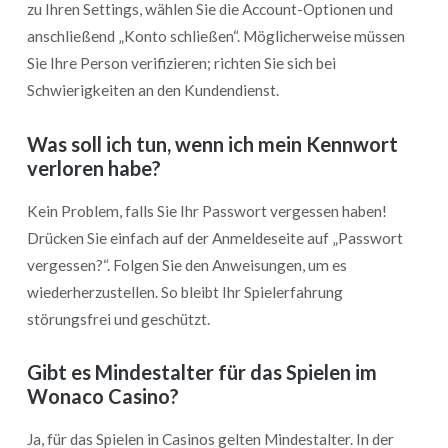
zu Ihren Settings, wählen Sie die Account-Optionen und
anschließend „Konto schließen“. Möglicherweise müssen
Sie Ihre Person verifizieren; richten Sie sich bei
Schwierigkeiten an den Kundendienst.
Was soll ich tun, wenn ich mein Kennwort
verloren habe?
Kein Problem, falls Sie Ihr Passwort vergessen haben!
Drücken Sie einfach auf der Anmeldeseite auf „Passwort
vergessen?“. Folgen Sie den Anweisungen, um es
wiederherzustellen. So bleibt Ihr Spielerfahrung
störungsfrei und geschützt.
Gibt es Mindestalter für das Spielen im
Wonaco Casino?
Ja, für das Spielen in Casinos gelten Mindestalter. In der