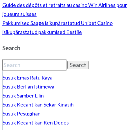
Guide des dépôts et retraits au casino Win Airlines pour
Post
joueurs suisses
navigation
Pakkumised Saage isikupärastatud Unibet Casino
isikupärastatud pakkumised Eestile
Search
Search
for:
Susuk Emas Ratu Raya
Susuk Berlian Istimewa
Susuk Samber Lilin
Susuk Kecantikan Sekar Kinasih
Susuk Pesugihan
Susuk Kecantikan Ken Dedes