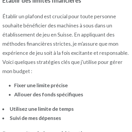
Établir des limites financières
Établir un plafond est crucial pour toute personne
souhaite bénéficier des machines à sous dans un
établissement de jeu en Suisse. En appliquant des
méthodes financières strictes, je m’assure que mon
expérience de jeu soit à la fois excitante et responsable.
Voici quelques stratégies clés que j’utilise pour gérer
mon budget :
Fixer une limite précise
Allouer des fonds spécifiques
Utilisez une limite de temps
Suivi de mes dépenses