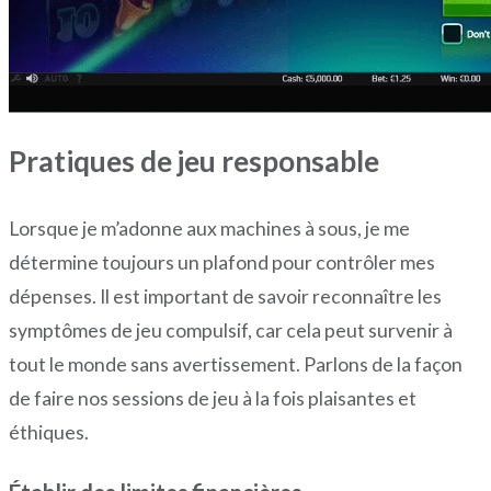
Pratiques de jeu responsable
Lorsque je m’adonne aux machines à sous, je me
détermine toujours un plafond pour contrôler mes
dépenses. Il est important de savoir reconnaître les
symptômes de jeu compulsif, car cela peut survenir à
tout le monde sans avertissement. Parlons de la façon
de faire nos sessions de jeu à la fois plaisantes et
éthiques.