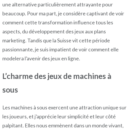
une alternative particulièrement attrayante pour
beaucoup. Pour ma part, je considère captivant de voir
comment cette transformation influence tous les
aspects, du développement des jeux aux plans
marketing. Tandis que la Suisse vit cette période
passionnante, je suis impatient de voir comment elle
modelera l’avenir des jeux en ligne.
L’charme des jeux de machines à
sous
Les machines à sous exercent une attraction unique sur
les joueurs, et j’apprécie leur simplicité et leur côté
palpitant. Elles nous emmènent dans un monde vivant,