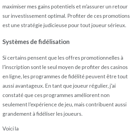
maximiser mes gains potentiels et m’assurer un retour
sur investissement optimal. Profiter de ces promotions
est une stratégie judicieuse pour tout joueur sérieux.
Systèmes de fidélisation
Si certains pensent que les offres promotionnelles à
l’inscription sont le seul moyen de profiter des casinos
en ligne, les programmes de fidélité peuvent être tout
aussi avantageux. En tant que joueur régulier, j’ai
constaté que ces programmes améliorent non
seulement l’expérience de jeu, mais contribuent aussi
grandement à fidéliser les joueurs.
Voici la