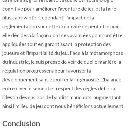
cognitive pour améliorer l’aventure de jeu et la faire
plus captivante. Cependant, l’impact de la
réglementation sur cette créativité ne peut être omis ;
elle décidera la façon dont ces avancées pourront être
appliquées tout en garantissant la protection des
joueurs et l’impartialité du jeu. Face à la métamorphose
du industrie, je suis pressé de voir de quelle manière la
régulation progressera pour favoriser la
développement sans étouffer la ingéniosité. L’balance
entre divertissement et respect des règles définira
l’destin des casinos de bandits manchots, augmentant
ainsi l’milieu de jeu dont nous bénéficions actuellement.
Conclusion