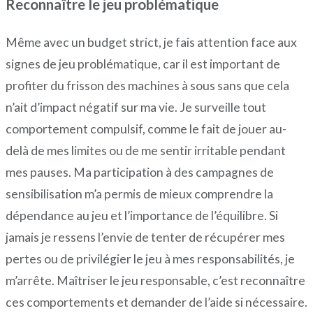
Reconnaître le jeu problématique
Même avec un budget strict, je fais attention face aux
signes de jeu problématique, car il est important de
profiter du frisson des machines à sous sans que cela
n’ait d’impact négatif sur ma vie. Je surveille tout
comportement compulsif, comme le fait de jouer au-
delà de mes limites ou de me sentir irritable pendant
mes pauses. Ma participation à des campagnes de
sensibilisation m’a permis de mieux comprendre la
dépendance au jeu et l’importance de l’équilibre. Si
jamais je ressens l’envie de tenter de récupérer mes
pertes ou de privilégier le jeu à mes responsabilités, je
m’arrête. Maîtriser le jeu responsable, c’est reconnaître
ces comportements et demander de l’aide si nécessaire.