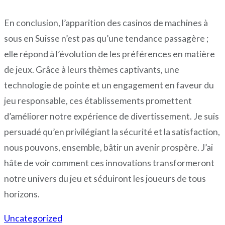
En conclusion, l’apparition des casinos de machines à
sous en Suisse n’est pas qu’une tendance passagère ;
elle répond à l’évolution de les préférences en matière
de jeux. Grâce à leurs thèmes captivants, une
technologie de pointe et un engagement en faveur du
jeu responsable, ces établissements promettent
d’améliorer notre expérience de divertissement. Je suis
persuadé qu’en privilégiant la sécurité et la satisfaction,
nous pouvons, ensemble, bâtir un avenir prospère. J’ai
hâte de voir comment ces innovations transformeront
notre univers du jeu et séduiront les joueurs de tous
horizons.
Uncategorized