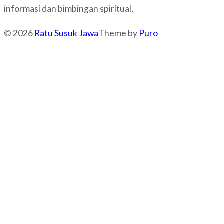
informasi dan bimbingan spiritual,
© 2026
Ratu Susuk Jawa
Theme by
Puro