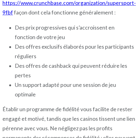
https://www.crunchbase.com/organization/supersport-
9fbf
façon dont cela fonctionne généralement :
Des prix progressives qui s’accroissent en
fonction de votre jeu
Des offres exclusifs élaborés pour les participants
réguliers
Des offres de cashback qui peuvent réduire les
pertes
Un support adapté pour une session de jeu
optimale
Établir un programme de fidélité vous facilite de rester
engagé et motivé, tandis que les casinos tissent une lien
pérenne avec vous. Ne négligez pas les profits
permanents des récompenses de fidélité ; elles peuvent