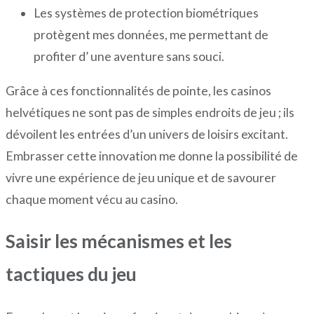
Les systèmes de protection biométriques
protègent mes données, me permettant de
profiter d’ une aventure sans souci.
Grâce à ces fonctionnalités de pointe, les casinos
helvétiques ne sont pas de simples endroits de jeu ; ils
dévoilent les entrées d’un univers de loisirs excitant.
Embrasser cette innovation me donne la possibilité de
vivre une expérience de jeu unique et de savourer
chaque moment vécu au casino.
Saisir les mécanismes et les
tactiques du jeu