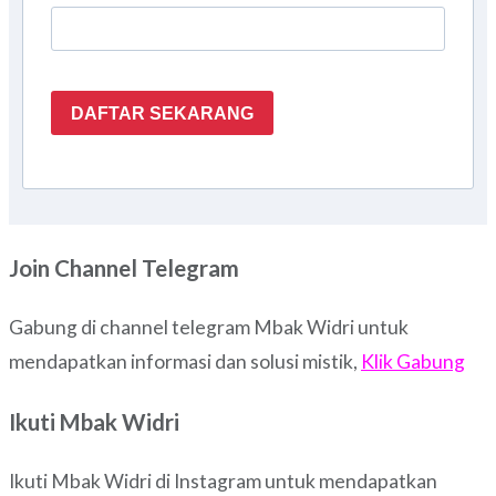
DAFTAR SEKARANG
Join Channel Telegram
Gabung di channel telegram Mbak Widri untuk
mendapatkan informasi dan solusi mistik,
Klik Gabung
Ikuti Mbak Widri
Ikuti Mbak Widri di Instagram untuk mendapatkan