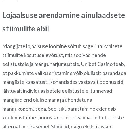
Lojaalsuse arendamine ainulaadsete
stiimulite abil
Mängijate lojaalsuse loomine sõltub sageli unikaalsete
stiimulite kasutuselevõtust, mis sobivad nende
eelistustele ja mänguharjumustele. Unibet Casino teab,
et pakkumiste valiku eristamine võib oluliselt parandada
mängijate kaasatust. Kohandades vastavalt boonuseid
lähtuvalt individuaalsetele eelistustele, tunnevad
mängijad end olulisemana ja ühendatuna
mängukogemusega. See isikupärastamine edendab
kuuluvustunnet, innustades neid valima Unibeti üldiste
alternatiivide asemel. Stimulid, nagu eksklusiivsed