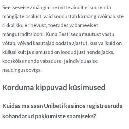
See iseseisev mängimine mitte ainult ei suurenda
mängijate osalust, vaid soodustab ka mänguvõimaluste
rikkalikku erinevust, toetades vabameelset
mängutraditsiooni. Kuna Eesti seda muutust vastu
võtab, võivad kasutajad oodata ajastut, kus valikuid on
külluslikult ja elamused on loodud just nende jaoks,
kooskõlas nende vabaduse- ja individuaalse
naudingusooviga.
Korduma kippuvad küsimused
Kuidas ma saan Unibeti kasiinos registreeruda
kohandatud pakkumiste saamiseks?