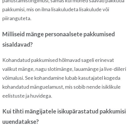
panustamistingimusi, samas kui mõned saavad pakkuda
pakkumisi, mis on ilma lisakuludeta lisakulude või
piiranguteta.
Milliseid mänge personaalsete pakkumised
sisaldavad?
Kohandatud pakkumised hõlmavad sageli erinevat
valikut mänge, nagu slotimänge, lauamänge ja live-diileri
võimalusi. See kohandamine lubab kasutajatel kogeda
kohandatud mänguelamust, mis sobib nende isiklikule
eelistuste ja huvidega.
Kui tihti mängijatele isikupärastatud pakkumisi
uuendatakse?