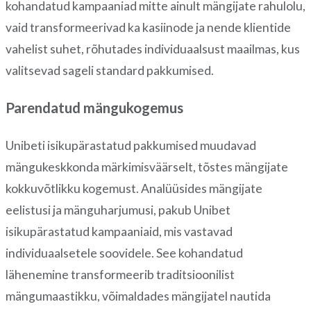
kohandatud kampaaniad mitte ainult mängijate rahulolu,
vaid transformeerivad ka kasiinode ja nende klientide
vahelist suhet, rõhutades individuaalsust maailmas, kus
valitsevad sageli standard pakkumised.
Parendatud mängukogemus
Unibeti isikupärastatud pakkumised muudavad
mängukeskkonda märkimisväärselt, tõstes mängijate
kokkuvõtlikku kogemust. Analüüsides mängijate
eelistusi ja mänguharjumusi, pakub Unibet
isikupärastatud kampaaniaid, mis vastavad
individuaalsetele soovidele. See kohandatud
lähenemine transformeerib traditsioonilist
mängumaastikku, võimaldades mängijatel nautida