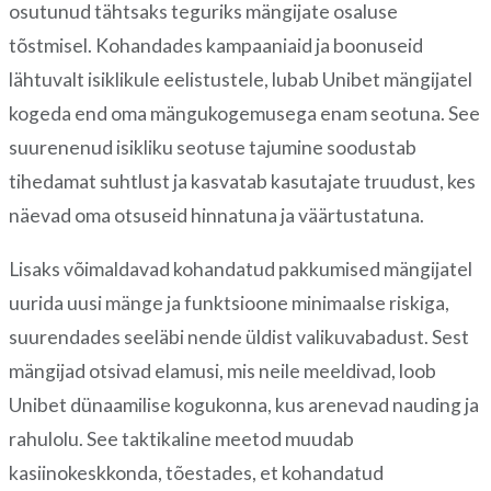
osutunud tähtsaks teguriks mängijate osaluse
tõstmisel. Kohandades kampaaniaid ja boonuseid
lähtuvalt isiklikule eelistustele, lubab Unibet mängijatel
kogeda end oma mängukogemusega enam seotuna. See
suurenenud isikliku seotuse tajumine soodustab
tihedamat suhtlust ja kasvatab kasutajate truudust, kes
näevad oma otsuseid hinnatuna ja väärtustatuna.
Lisaks võimaldavad kohandatud pakkumised mängijatel
uurida uusi mänge ja funktsioone minimaalse riskiga,
suurendades seeläbi nende üldist valikuvabadust. Sest
mängijad otsivad elamusi, mis neile meeldivad, loob
Unibet dünaamilise kogukonna, kus arenevad nauding ja
rahulolu. See taktikaline meetod muudab
kasiinokeskkonda, tõestades, et kohandatud