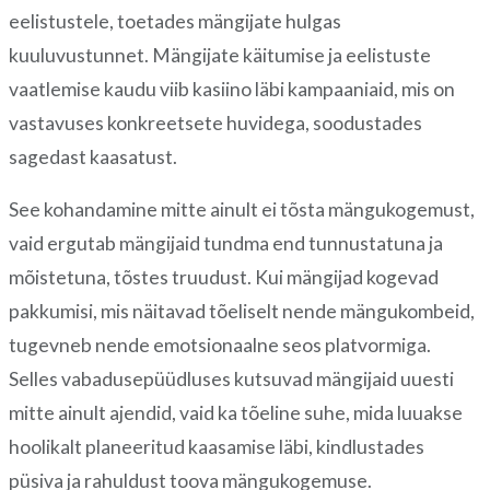
eelistustele, toetades mängijate hulgas
kuuluvustunnet. Mängijate käitumise ja eelistuste
vaatlemise kaudu viib kasiino läbi kampaaniaid, mis on
vastavuses konkreetsete huvidega, soodustades
sagedast kaasatust.
See kohandamine mitte ainult ei tõsta mängukogemust,
vaid ergutab mängijaid tundma end tunnustatuna ja
mõistetuna, tõstes truudust. Kui mängijad kogevad
pakkumisi, mis näitavad tõeliselt nende mängukombeid,
tugevneb nende emotsionaalne seos platvormiga.
Selles vabadusepüüdluses kutsuvad mängijaid uuesti
mitte ainult ajendid, vaid ka tõeline suhe, mida luuakse
hoolikalt planeeritud kaasamise läbi, kindlustades
püsiva ja rahuldust toova mängukogemuse.