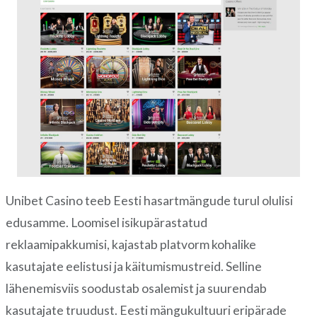
navigation
Unibet Casino teeb Eesti hasartmängude turul olulisi
edusamme. Loomisel isikupärastatud
reklaamipakkumisi, kajastab platvorm kohalike
kasutajate eelistusi ja käitumismustreid. Selline
lähenemisviis soodustab osalemist ja suurendab
kasutajate truudust. Eesti mängukultuuri eripärade