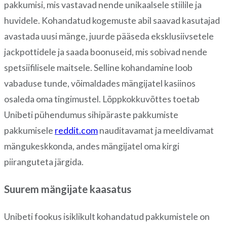
pakkumisi, mis vastavad nende unikaalsele stiilile ja
huvidele. Kohandatud kogemuste abil saavad kasutajad
avastada uusi mänge, juurde pääseda eksklusiivsetele
jackpottidele ja saada boonuseid, mis sobivad nende
spetsiifilisele maitsele. Selline kohandamine loob
vabaduse tunde, võimaldades mängijatel kasiinos
osaleda oma tingimustel. Lõppkokkuvõttes toetab
Unibeti pühendumus sihipäraste pakkumiste
pakkumisele
reddit.com
nauditavamat ja meeldivamat
mängukeskkonda, andes mängijatel oma kirgi
piiranguteta järgida.
Suurem mängijate kaasatus
Unibeti fookus isiklikult kohandatud pakkumistele on