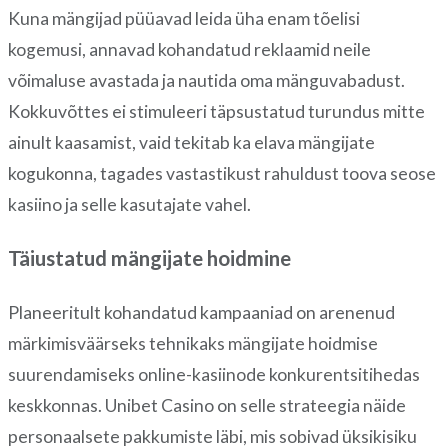
Kuna mängijad püüavad leida üha enam tõelisi
kogemusi, annavad kohandatud reklaamid neile
võimaluse avastada ja nautida oma mänguvabadust.
Kokkuvõttes ei stimuleeri täpsustatud turundus mitte
ainult kaasamist, vaid tekitab ka elava mängijate
kogukonna, tagades vastastikust rahuldust toova seose
kasiino ja selle kasutajate vahel.
Täiustatud mängijate hoidmine
Planeeritult kohandatud kampaaniad on arenenud
märkimisväärseks tehnikaks mängijate hoidmise
suurendamiseks online-kasiinode konkurentsitihedas
keskkonnas. Unibet Casino on selle strateegia näide
personaalsete pakkumiste läbi, mis sobivad üksikisiku