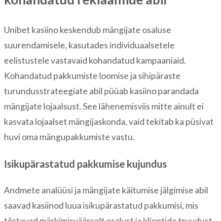
Unibet kasiino keskendub mängijate osaluse
suurendamisele, kasutades individuaalsetele
eelistustele vastavaid kohandatud kampaaniaid.
Kohandatud pakkumiste loomise ja sihipäraste
turundusstrateegiate abil püüab kasiino parandada
mängijate lojaalsust. See lähenemisviis mitte ainult ei
kasvata lojaalset mängijaskonda, vaid tekitab ka püsivat
huvi oma mängupakkumiste vastu.
Isikupärastatud pakkumise kujundus
Andmete analüüsi ja mängijate käitumise jälgimise abil
saavad kasiinod luua isikupärastatud pakkumisi, mis
tõstavad märkimisväärselt osalust ja klientide truudust.