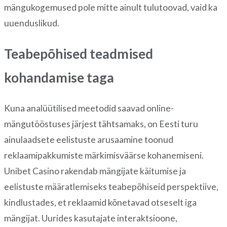
mängukogemused pole mitte ainult tulutoovad, vaid ka
uuenduslikud.
Teabepõhised teadmised
kohandamise taga
Kuna analüütilised meetodid saavad online-
mängutööstuses järjest tähtsamaks, on Eesti turu
ainulaadsete eelistuste arusaamine toonud
reklaamipakkumiste märkimisväärse kohanemiseni.
Unibet Casino rakendab mängijate käitumise ja
eelistuste määratlemiseks teabepõhiseid perspektiive,
kindlustades, et reklaamid kõnetavad otseselt iga
mängijat. Uurides kasutajate interaktsioone,