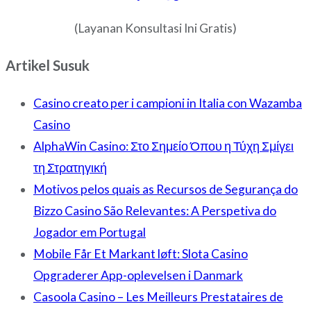
(Layanan Konsultasi Ini Gratis)
Artikel Susuk
Casino creato per i campioni in Italia con Wazamba
Casino
AlphaWin Casino: Στο Σημείο Όπου η Τύχη Σμίγει
τη Στρατηγική
Motivos pelos quais as Recursos de Segurança do
Bizzo Casino São Relevantes: A Perspetiva do
Jogador em Portugal
Mobile Får Et Markant løft: Slota Casino
Opgraderer App-oplevelsen i Danmark
Casoola Casino – Les Meilleurs Prestataires de