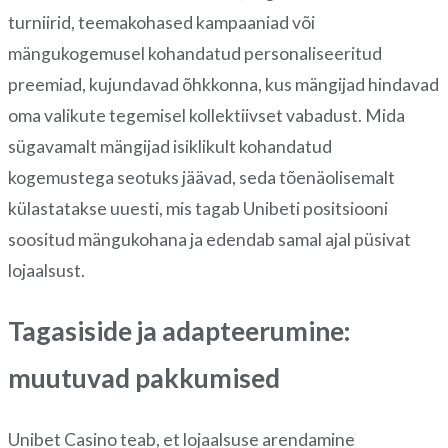
turniirid, teemakohased kampaaniad või
mängukogemusel kohandatud personaliseeritud
preemiad, kujundavad õhkkonna, kus mängijad hindavad
oma valikute tegemisel kollektiivset vabadust. Mida
sügavamalt mängijad isiklikult kohandatud
kogemustega seotuks jäävad, seda tõenäolisemalt
külastatakse uuesti, mis tagab Unibeti positsiooni
soositud mängukohana ja edendab samal ajal püsivat
lojaalsust.
Tagasiside ja adapteerumine:
muutuvad pakkumised
Unibet Casino teab, et lojaalsuse arendamine