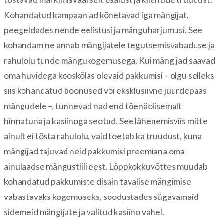
Kohandatud kampaaniad kõnetavad iga mängijat,
peegeldades nende eelistusi ja mänguharjumusi. See
kohandamine annab mängijatele tegutsemisvabaduse ja
rahulolu tunde mängukogemusega. Kui mängijad saavad
oma huvidega kooskõlas olevaid pakkumisi – olgu selleks
siis kohandatud boonused või eksklusiivne juurdepääs
mängudele –, tunnevad nad end tõenäolisemalt
hinnatuna ja kasiinoga seotud. See lähenemisviis mitte
ainult ei tõsta rahulolu, vaid toetab ka truudust, kuna
mängijad tajuvad neid pakkumisi preemiana oma
ainulaadse mängustiili eest. Lõppkokkuvõttes muudab
kohandatud pakkumiste disain tavalise mängimise
vabastavaks kogemuseks, soodustades sügavamaid
sidemeid mängijate ja valitud kasiino vahel.