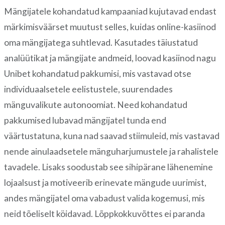
Mängijatele kohandatud kampaaniad kujutavad endast
märkimisväärset muutust selles, kuidas online-kasiinod
oma mängijatega suhtlevad. Kasutades täiustatud
analüütikat ja mängijate andmeid, loovad kasiinod nagu
Unibet kohandatud pakkumisi, mis vastavad otse
individuaalsetele eelistustele, suurendades
mänguvalikute autonoomiat. Need kohandatud
pakkumised lubavad mängijatel tunda end
väärtustatuna, kuna nad saavad stiimuleid, mis vastavad
nende ainulaadsetele mänguharjumustele ja rahalistele
tavadele. Lisaks soodustab see sihipärane lähenemine
lojaalsust ja motiveerib erinevate mängude uurimist,
andes mängijatel oma vabadust valida kogemusi, mis
neid tõeliselt köidavad. Lõppkokkuvõttes ei paranda