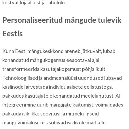
kestvat lojaalsust ja rahulolu.
Personaliseeritud mängude tulevik
Eestis
Kuna Eesti mängukeskkond areneb jätkuvalt, lubab
kohandatud mängukogemus eesootaval ajal
transformeerida kasutajakogemust põhjalikult.
Tehnoloogilised ja andmeanalüüsi uuendused lubavad
kasiinodel arvestada individuaalsete eelistustega,
pakkudes kasutajatele kohandatud meelelahutust. AI
integreerimine uurib mängijate käitumist, võimaldades
pakkuda isiklikke soovitusi ja mitmekülgseid
mänguvõimalusi, mis sobivad isiklikule maitsele.