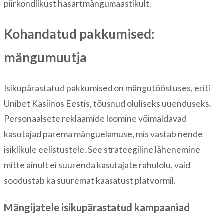
piirkondlikust hasartmängumaastikult.
Kohandatud pakkumised:
mängumuutja
Isikupärastatud pakkumised on mängutööstuses, eriti
Unibet Kasiinos Eestis, tõusnud oluliseks uuenduseks.
Personaalsete reklaamide loomine võimaldavad
kasutajad parema mänguelamuse, mis vastab nende
isiklikule eelistustele. See strateegiline lähenemine
mitte ainult ei suurenda kasutajate rahulolu, vaid
soodustab ka suuremat kaasatust platvormil.
Mängijatele isikupärastatud kampaaniad