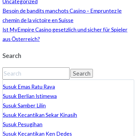
Uncategorized
Besoin de bandits manchots Casino – Empruntez le
Post
chemin de la victoire en Suisse
navigation
Ist MyEmpire Casino gesetzlich und sicher für Spieler
aus Österreich?
Search
Search
for:
Susuk Emas Ratu Raya
Susuk Berlian Istimewa
Susuk Samber Lilin
Susuk Kecantikan Sekar Kinasih
Susuk Pesugihan
Susuk Kecantikan Ken Dedes