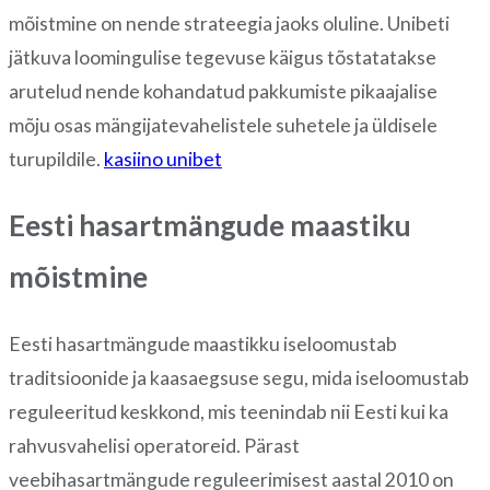
mõistmine on nende strateegia jaoks oluline. Unibeti
jätkuva loomingulise tegevuse käigus tõstatatakse
arutelud nende kohandatud pakkumiste pikaajalise
mõju osas mängijatevahelistele suhetele ja üldisele
turupildile.
kasiino unibet
Eesti hasartmängude maastiku
mõistmine
Eesti hasartmängude maastikku iseloomustab
traditsioonide ja kaasaegsuse segu, mida iseloomustab
reguleeritud keskkond, mis teenindab nii Eesti kui ka
rahvusvahelisi operatoreid. Pärast
veebihasartmängude reguleerimisest aastal 2010 on