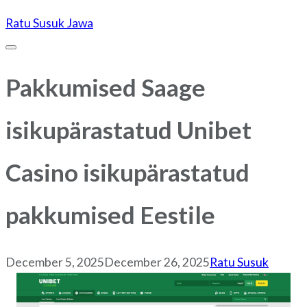
Skip
Ratu Susuk Jawa
to
content
Pakkumised Saage
isikupärastatud Unibet
Casino isikupärastatud
pakkumised Eestile
December 5, 2025
December 26, 2025
Ratu Susuk
Post