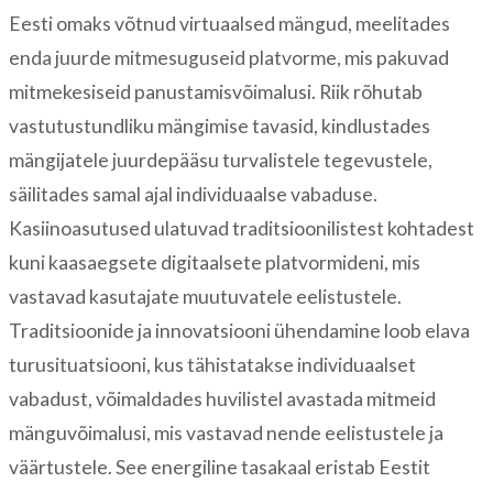
Eesti omaks võtnud virtuaalsed mängud, meelitades
enda juurde mitmesuguseid platvorme, mis pakuvad
mitmekesiseid panustamisvõimalusi. Riik rõhutab
vastutustundliku mängimise tavasid, kindlustades
mängijatele juurdepääsu turvalistele tegevustele,
säilitades samal ajal individuaalse vabaduse.
Kasiinoasutused ulatuvad traditsioonilistest kohtadest
kuni kaasaegsete digitaalsete platvormideni, mis
vastavad kasutajate muutuvatele eelistustele.
Traditsioonide ja innovatsiooni ühendamine loob elava
turusituatsiooni, kus tähistatakse individuaalset
vabadust, võimaldades huvilistel avastada mitmeid
mänguvõimalusi, mis vastavad nende eelistustele ja
väärtustele. See energiline tasakaal eristab Eestit