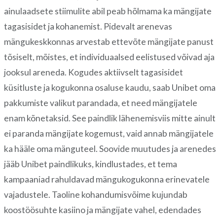
ainulaadsete stiimulite abil peab hõlmama ka mängijate
tagasisidet ja kohanemist. Pidevalt arenevas
mängukeskkonnas arvestab ettevõte mängijate panust
tõsiselt, mõistes, et individuaalsed eelistused võivad aja
jooksul areneda. Kogudes aktiivselt tagasisidet
küsitluste ja kogukonna osaluse kaudu, saab Unibet oma
pakkumiste valikut parandada, et need mängijatele
enam kõnetaksid. See paindlik lähenemisviis mitte ainult
ei paranda mängijate kogemust, vaid annab mängijatele
ka hääle oma mänguteel. Soovide muutudes ja arenedes
jääb Unibet paindlikuks, kindlustades, et tema
kampaaniad rahuldavad mängukogukonna erinevatele
vajadustele. Taoline kohandumisvõime kujundab
koostöösuhte kasiino ja mängijate vahel, edendades