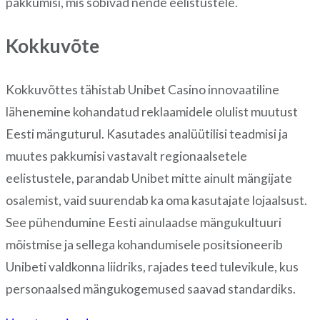
pakkumisi, mis sobivad nende eelistustele.
Kokkuvõte
Kokkuvõttes tähistab Unibet Casino innovaatiline
lähenemine kohandatud reklaamidele olulist muutust
Eesti mänguturul. Kasutades analüütilisi teadmisi ja
muutes pakkumisi vastavalt regionaalsetele
eelistustele, parandab Unibet mitte ainult mängijate
osalemist, vaid suurendab ka oma kasutajate lojaalsust.
See pühendumine Eesti ainulaadse mängukultuuri
mõistmise ja sellega kohandumisele positsioneerib
Unibeti valdkonna liidriks, rajades teed tulevikule, kus
personaalsed mängukogemused saavad standardiks.