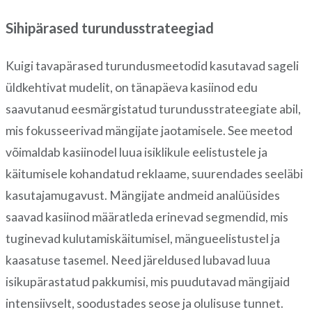
Sihipärased turundusstrateegiad
Kuigi tavapärased turundusmeetodid kasutavad sageli
üldkehtivat mudelit, on tänapäeva kasiinod edu
saavutanud eesmärgistatud turundusstrateegiate abil,
mis fokusseerivad mängijate jaotamisele. See meetod
võimaldab kasiinodel luua isiklikule eelistustele ja
käitumisele kohandatud reklaame, suurendades seeläbi
kasutajamugavust. Mängijate andmeid analüüsides
saavad kasiinod määratleda erinevad segmendid, mis
tuginevad kulutamiskäitumisel, mängueelistustel ja
kaasatuse tasemel. Need järeldused lubavad luua
isikupärastatud pakkumisi, mis puudutavad mängijaid
intensiivselt, soodustades seose ja olulisuse tunnet.