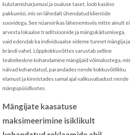
kulutamisharjumusi ja osaluse taset, loob kasiino
pakkumisi, mis on lähedalt ühendatud klientide
soovidega. See nüansirikas lähenemisviis mitte ainult ei
arvesta lokaalse traditsioonide ja mängukäitumisega,
vaid edendab ka individuaalse sideme tunnet mängija ja
brändi vahel. Lõppkokkuvõttes varustab selline
teabekeskne kohandamine mängijaid võimalustega, mis
näivad kohandatud, parandades nende kokkuvõtlikku
elamust ja kinnistades samal ajal valikuvabadust nende
mängupüüdlustes.
Mängijate kaasatuse
maksimeerimine isiklikult
kohandatud reklaamide abil