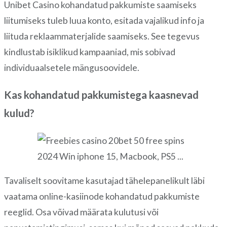
Unibet Casino kohandatud pakkumiste saamiseks
liitumiseks tuleb luua konto, esitada vajalikud info ja
liituda reklaammaterjalide saamiseks. See tegevus
kindlustab isiklikud kampaaniad, mis sobivad
individuaalsetele mängusoovidele.
Kas kohandatud pakkumistega kaasnevad
kulud?
Tavaliselt soovitame kasutajad tähelepanelikult läbi
vaatama online-kasiinode kohandatud pakkumiste
reeglid. Osa võivad määrata kulutusi või