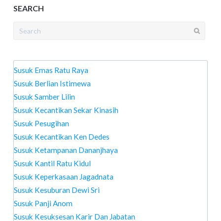
SEARCH
Search
for:
Susuk Emas Ratu Raya
Susuk Berlian Istimewa
Susuk Samber Lilin
Susuk Kecantikan Sekar Kinasih
Susuk Pesugihan
Susuk Kecantikan Ken Dedes
Susuk Ketampanan Dananjhaya
Susuk Kantil Ratu Kidul
Susuk Keperkasaan Jagadnata
Susuk Kesuburan Dewi Sri
Susuk Panji Anom
Susuk Kesuksesan Karir Dan Jabatan