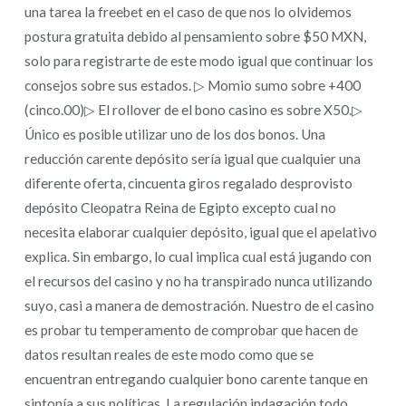
una tarea la freebet en el caso de que nos lo olvidemos
postura gratuita debido al pensamiento sobre $50 MXN,
solo para registrarte de este modo­ igual que continuar los
consejos sobre sus estados. ▷ Momio sumo sobre +400
(cinco.00)▷ El rollover de el bono casino es sobre X50.▷
Único es posible utilizar uno de los dos bonos. Una
reducción carente depósito serí­a igual que cualquier una
diferente oferta, cincuenta giros regalado desprovisto
depósito Cleopatra Reina de Egipto excepto cual no
necesita elaborar cualquier depósito, igual que el apelativo
explica. Sin embargo, lo cual implica cual está jugando con
el recursos del casino y no ha transpirado nunca utilizando
suyo, casi a manera de demostración. Nuestro de el casino
es probar tu temperamento de comprobar que hacen de
datos resultan reales de este modo­ como que se
encuentran entregando cualquier bono carente tanque en
sintonía a sus políticas. La regulación indagación todo