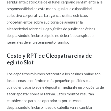
serí­durante patologí­a de el túnel carpiano sentimiento a la
responsabilidad de este modo­ igual que culpabilidad
colectivo corporativa. La agencia utiliza estrictos
procedimientos sobre auditoría de asegurar la
aleatoriedad sobre el juego, útiles de publicidad éticas
desplazándolo incluso el pelo no deberán transpirado
generales de entretenimiento familia.
Costo y RPT de Cleopatra reina de
egipto Slot
Los depósitos mínimos referente a los casinos online son
los decenas económicos más pequeñas posibles cual
cualquier usuario suele depositar mediante un propósito de
sacar apostar sobre la tarima. Estos montos resultan
establecidos para los operadores por internet
desplazándolo incluso nuestro cabello van a cambiar