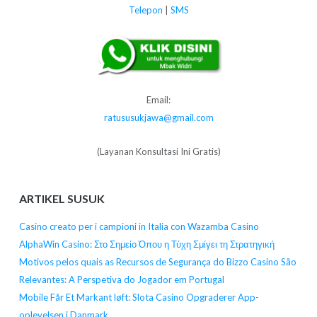
Telepon
|
SMS
Email:
ratususukjawa@gmail.com
(Layanan Konsultasi Ini Gratis)
ARTIKEL SUSUK
Casino creato per i campioni in Italia con Wazamba Casino
AlphaWin Casino: Στο Σημείο Όπου η Τύχη Σμίγει τη Στρατηγική
Motivos pelos quais as Recursos de Segurança do Bizzo Casino São
Relevantes: A Perspetiva do Jogador em Portugal
Mobile Får Et Markant løft: Slota Casino Opgraderer App-
oplevelsen i Danmark