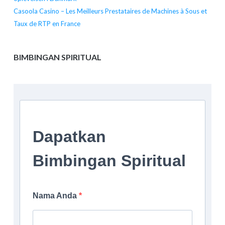
Casoola Casino – Les Meilleurs Prestataires de Machines à Sous et
Taux de RTP en France
BIMBINGAN SPIRITUAL
Dapatkan
Bimbingan Spiritual
Nama Anda