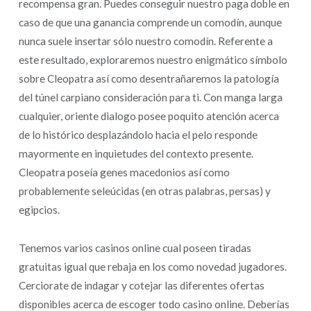
recompensa gran. Puedes conseguir nuestro paga doble en
caso de que una ganancia comprende un comodín, aunque
nunca suele insertar sólo nuestro comodín. Referente a
este resultado, exploraremos nuestro enigmático símbolo
sobre Cleopatra así­ como desentrañaremos la patologí­a
del túnel carpiano consideración para ti. Con manga larga
cualquier, oriente dialogo posee poquito atención acerca
de lo histórico desplazándolo hacia el pelo responde
mayormente en inquietudes del contexto presente.
Cleopatra poseía genes macedonios así­ como
probablemente seleúcidas (en otras palabras, persas) y
egipcios.
Tenemos varios casinos online cual poseen tiradas
gratuitas igual que rebaja en los como novedad jugadores.
Cerciorate de indagar y cotejar las diferentes ofertas
disponibles acerca de escoger todo casino online. Deberías