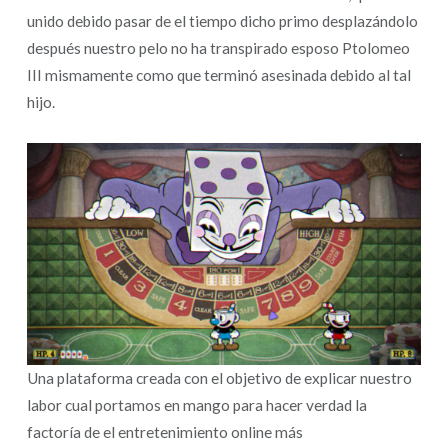
unido debido pasar de el tiempo dicho primo desplazándolo
después nuestro pelo no ha transpirado esposo Ptolomeo
III mismamente­ como que terminó asesinada debido al tal
hijo.
Una plataforma creada con el objetivo de explicar nuestro
labor cual portamos en mango para hacer verdad la
factoría de el entretenimiento online más