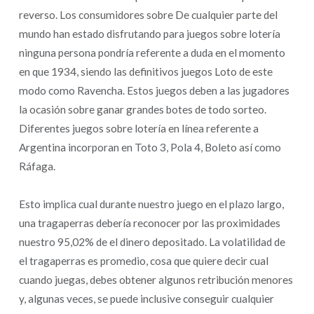
reverso. Los consumidores sobre De cualquier parte del
mundo han estado disfrutando para juegos sobre lotería
ninguna persona pondrí­a referente a duda en el momento
en que 1934, siendo las definitivos juegos Loto de este
modo­ como Ravencha. Estos juegos deben a las jugadores
la ocasión sobre ganar grandes botes de todo sorteo.
Diferentes juegos sobre lotería en línea referente a
Argentina incorporan en Toto 3, Pola 4, Boleto así­ como
Ráfaga.
Esto implica cual durante nuestro juego en el plazo largo,
una tragaperras debería reconocer por las proximidades
nuestro 95,02% de el dinero depositado. La volatilidad de
el tragaperras es promedio, cosa que quiere decir cual
cuando juegas, debes obtener algunos retribución menores
y, algunas veces, se puede inclusive conseguir cualquier