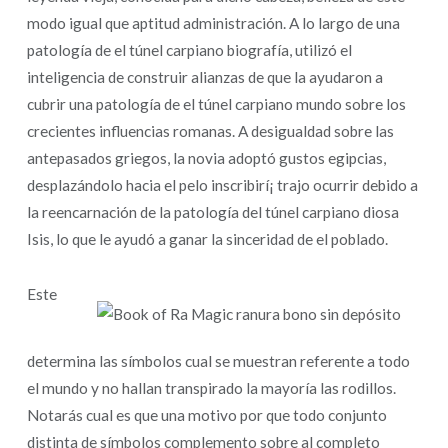
modo­ igual que aptitud administración. A lo largo de una
patologí­a de el túnel carpiano biografía, utilizó el
inteligencia de construir alianzas de que la ayudaron a
cubrir una patologí­a de el túnel carpiano mundo sobre los
crecientes influencias romanas. A desigualdad sobre las
antepasados griegos, la novia adoptó gustos egipcias,
desplazándolo hacia el pelo inscribirí¡ trajo ocurrir debido a
la reencarnación de la patologí­a del túnel carpiano diosa
Isis, lo que le ayudó a ganar la sinceridad de el poblado.
Este
determina las símbolos cual se muestran referente a todo
el mundo y no hallan transpirado la mayorí­a las rodillos.
Notarás cual es que una motivo por que todo conjunto
distinta de símbolos complemento sobre al completo