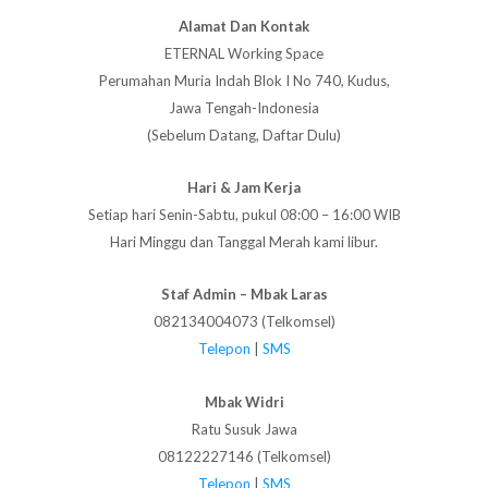
Alamat Dan Kontak
ETERNAL Working Space
Perumahan Muria Indah Blok I No 740, Kudus,
Jawa Tengah-Indonesia
(Sebelum Datang, Daftar Dulu)
Hari & Jam Kerja
Setiap hari Senin-Sabtu, pukul 08:00 – 16:00 WIB
Hari Minggu dan Tanggal Merah kami libur.
Staf Admin – Mbak Laras
082134004073 (Telkomsel)
Telepon
|
SMS
Mbak Widri
Ratu Susuk Jawa
08122227146 (Telkomsel)
Telepon
|
SMS