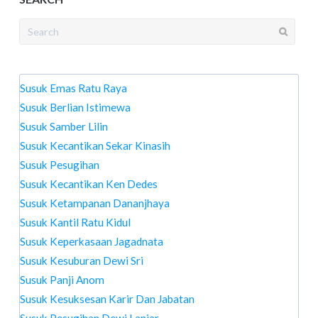
Search
for:
Susuk Emas Ratu Raya
Susuk Berlian Istimewa
Susuk Samber Lilin
Susuk Kecantikan Sekar Kinasih
Susuk Pesugihan
Susuk Kecantikan Ken Dedes
Susuk Ketampanan Dananjhaya
Susuk Kantil Ratu Kidul
Susuk Keperkasaan Jagadnata
Susuk Kesuburan Dewi Sri
Susuk Panji Anom
Susuk Kesuksesan Karir Dan Jabatan