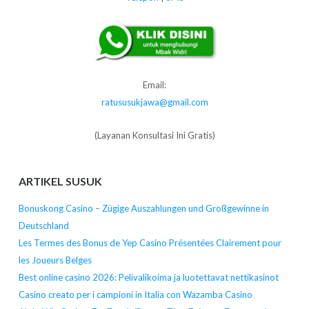
Email:
ratususukjawa@gmail.com
(Layanan Konsultasi Ini Gratis)
ARTIKEL SUSUK
Bonuskong Casino – Zügige Auszahlungen und Großgewinne in
Deutschland
Les Termes des Bonus de Yep Casino Présentées Clairement pour
les Joueurs Belges
Best online casino 2026: Pelivalikoima ja luotettavat nettikasinot
Casino creato per i campioni in Italia con Wazamba Casino