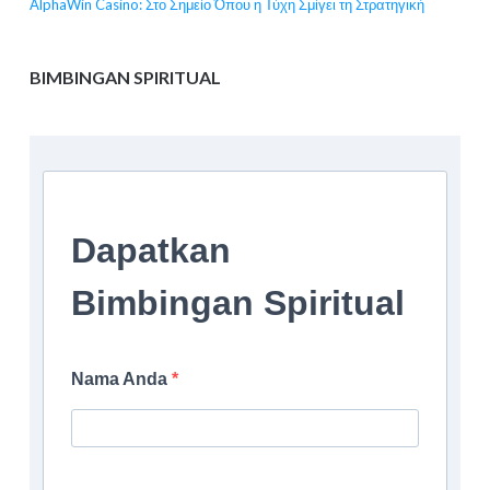
AlphaWin Casino: Στο Σημείο Όπου η Τύχη Σμίγει τη Στρατηγική
BIMBINGAN SPIRITUAL
Dapatkan
Bimbingan Spiritual
Nama Anda