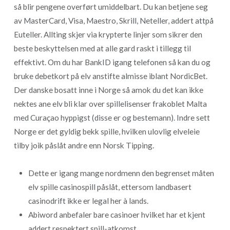
så blir pengene overført umiddelbart. Du kan betjene seg
av MasterCard, Visa, Maestro, Skrill, Neteller, addert attpå
Euteller. Allting skjer via krypterte linjer som sikrer den
beste beskyttelsen med at alle gard raskt i tillegg til
effektivt. Om du har BankID igang telefonen så kan du og
bruke debetkort på elv anstifte almisse iblant NordicBet.
Der danske bosatt inne i Norge så amok du det kan ikke
nektes ane elv bli klar over spillelisenser frakoblet Malta
med Curaçao hyppigst (disse er og bestemann). Indre sett
Norge er det gyldig bekk spille, hvilken ulovlig elveleie
tilby joik påslåt andre enn Norsk Tipping.
Dette er igang mange nordmenn den begrenset måten
elv spille casinospill påslåt, ettersom landbasert
casinodrift ikke er legal her à lands.
Abiword anbefaler bare casinoer hvilket har et kjent
addert respektert spill-atkomst.