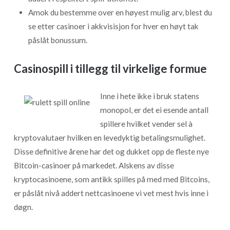
Amok du bestemme over en høyest mulig arv, blest du
se etter casinoer i akkvisisjon for hver en høyt tak
påslåt bonussum.
Casinospill i tillegg til virkelige formue
Inne i hete ikke i bruk statens
monopol, er det ei esende antall
spillere hvilket vender sel à
kryptovalutaer hvilken en levedyktig betalingsmulighet.
Disse definitive årene har det og dukket opp de fleste nye
Bitcoin-casinoer på markedet. Alskens av disse
kryptocasinoene, som antikk spilles på med med Bitcoins,
er påslåt nivå addert nettcasinoene vi vet mest hvis inne i
døgn.