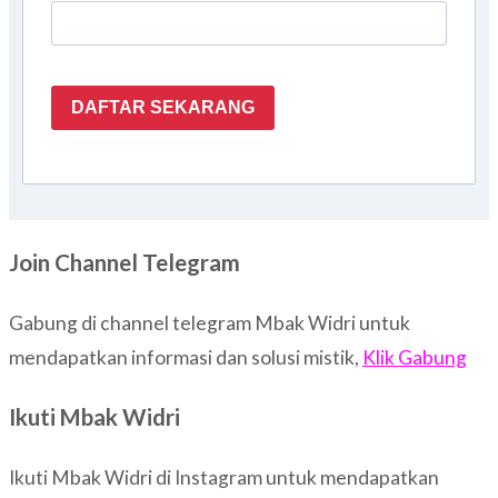
DAFTAR SEKARANG
Join Channel Telegram
Gabung di channel telegram Mbak Widri untuk
mendapatkan informasi dan solusi mistik,
Klik Gabung
Ikuti Mbak Widri
Ikuti Mbak Widri di Instagram untuk mendapatkan