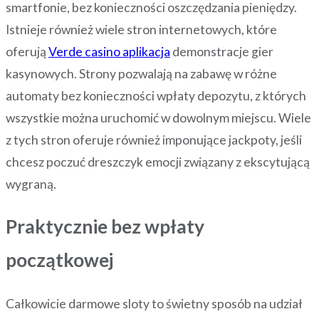
smartfonie, bez konieczności oszczędzania pieniędzy.
Istnieje również wiele stron internetowych, które
oferują
Verde casino aplikacja
demonstracje gier
kasynowych. Strony pozwalają na zabawę w różne
automaty bez konieczności wpłaty depozytu, z których
wszystkie można uruchomić w dowolnym miejscu. Wiele
z tych stron oferuje również imponujące jackpoty, jeśli
chcesz poczuć dreszczyk emocji związany z ekscytującą
wygraną.
Praktycznie bez wpłaty
początkowej
Całkowicie darmowe sloty to świetny sposób na udział