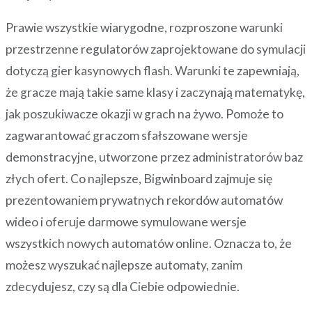
Prawie wszystkie wiarygodne, rozproszone warunki
przestrzenne regulatorów zaprojektowane do symulacji
dotyczą gier kasynowych flash. Warunki te zapewniają,
że gracze mają takie same klasy i zaczynają matematykę,
jak poszukiwacze okazji w grach na żywo. Pomoże to
zagwarantować graczom sfałszowane wersje
demonstracyjne, utworzone przez administratorów baz
złych ofert. Co najlepsze, Bigwinboard zajmuje się
prezentowaniem prywatnych rekordów automatów
wideo i oferuje darmowe symulowane wersje
wszystkich nowych automatów online. Oznacza to, że
możesz wyszukać najlepsze automaty, zanim
zdecydujesz, czy są dla Ciebie odpowiednie.