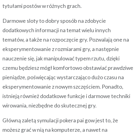
tytułami postów w różnych grach.
Darmowe sloty to dobry sposób na zdobycie
dodatkowych informacji na temat wielu innych
tematów, a także na rozpoczęcie gry. Pozwalają one na
eksperymentowanie z rozmiarami gry, a następnie
nauczenie się, jak manipulować typem rzutu, dzięki
czemu będziesz mógł komfortowo obstawiać prawdziwe
pieniądze, poświęcając wystarczająco dużo czasu na
eksperymentowanie z nowym szczęściem. Ponadto,
istnieją również dodatkowe funkcje i darmowe techniki
wirowania, niezbędne do skutecznej gry.
Główną zaletą symulacji pokera pai gow jest to, że
możesz grać w nią na komputerze, a nawet na