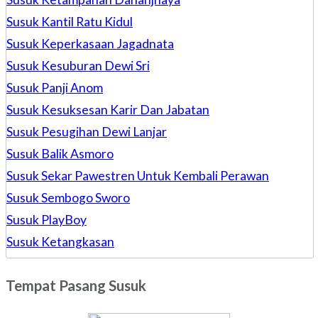
Susuk Kantil Ratu Kidul
Susuk Keperkasaan Jagadnata
Susuk Kesuburan Dewi Sri
Susuk Panji Anom
Susuk Kesuksesan Karir Dan Jabatan
Susuk Pesugihan Dewi Lanjar
Susuk Balik Asmoro
Susuk Sekar Pawestren Untuk Kembali Perawan
Susuk Sembogo Sworo
Susuk PlayBoy
Susuk Ketangkasan
Tempat Pasang Susuk