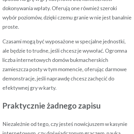
dokonywania wpłaty. Oferują one również szeroki
wybór poziomów, dzięki czemu granie w nie jest banalnie
proste.
Czasami mogą być wyposażone w specjalne jednostki,
ale będzie to trudne, jeśli chcesz je wywołać.
Ogromna
liczba internetowych domów bukmacherskich
zamieszcza posty w tym momencie, oferując darmowe
demonstracje, jeśli naprawdę chcesz zachęcić do
efektywnej gry w karty.
Praktycznie żadnego zapisu
Niezależnie od tego, czy jesteś nowicjuszem w kasynie
internetowym, czy doświadczonym graczem, nauka