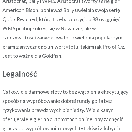
Aristocrat, Bally i WMS. Aristocrat tworzy serię gier
American Bison, ponieważ Bally uwielbia swoją serię
Quick Reached, którą trzeba zdobyć do 88 osiągnięć.
WMS próbuje ukryć się w Nevadzie, ale w
rzeczywistości zaowocowało to wieloma popularnymi
grami z antycznego uniwersytetu, takimi jak Pro of Oz.
Jest to ważne dla Goldfish.
Legalność
Całkowicie darmowe sloty to bez wątpienia ekscytujący
sposób na wypróbowanie dobrej rundy golfa bez
ryzykowania prawdziwych pieniędzy. Wiele kasyn
oferuje wiele gier na automatach online, aby zachęcić
graczy do wypróbowania nowych tytułów i zdobycia