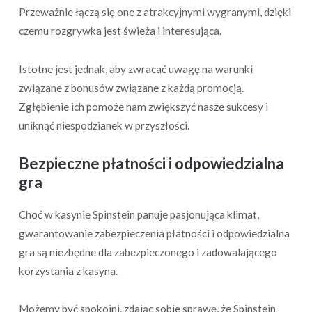
Przeważnie łączą się one z atrakcyjnymi wygranymi, dzięki
czemu rozgrywka jest świeża i interesująca.
Istotne jest jednak, aby zwracać uwagę na warunki
związane z bonusów związane z każdą promocją.
Zgłębienie ich pomoże nam zwiększyć nasze sukcesy i
uniknąć niespodzianek w przyszłości.
Bezpieczne płatności i odpowiedzialna
gra
Choć w kasynie Spinstein panuje pasjonująca klimat,
gwarantowanie zabezpieczenia płatności i odpowiedzialna
gra są niezbędne dla zabezpieczonego i zadowalającego
korzystania z kasyna.
Możemy być spokojni, zdając sobie sprawę, że Spinstein