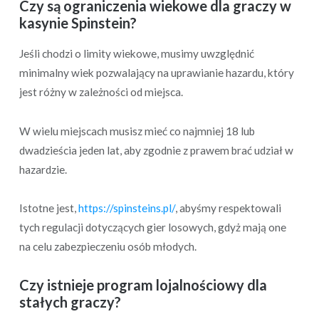
Czy są ograniczenia wiekowe dla graczy w
kasynie Spinstein?
Jeśli chodzi o limity wiekowe, musimy uwzględnić
minimalny wiek pozwalający na uprawianie hazardu, który
jest różny w zależności od miejsca.
W wielu miejscach musisz mieć co najmniej 18 lub
dwadzieścia jeden lat, aby zgodnie z prawem brać udział w
hazardzie.
Istotne jest,
https://spinsteins.pl/
, abyśmy respektowali
tych regulacji dotyczących gier losowych, gdyż mają one
na celu zabezpieczeniu osób młodych.
Czy istnieje program lojalnościowy dla
stałych graczy?