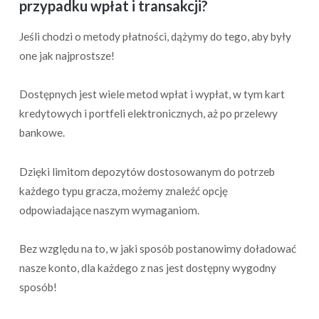
przypadku wpłat i transakcji?
Jeśli chodzi o metody płatności, dążymy do tego, aby były
one jak najprostsze!
Dostępnych jest wiele metod wpłat i wypłat, w tym kart
kredytowych i portfeli elektronicznych, aż po przelewy
bankowe.
Dzięki limitom depozytów dostosowanym do potrzeb
każdego typu gracza, możemy znaleźć opcję
odpowiadające naszym wymaganiom.
Bez względu na to, w jaki sposób postanowimy doładować
nasze konto, dla każdego z nas jest dostępny wygodny
sposób!