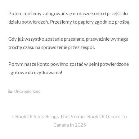
Potem możemy zalogować się na nasze konto i przejść do
działu potwierdzeń. Prześlemy te papiery zgodnie z prośbą.
Gdy już wszystko zostanie przesłane, przeważnie wymaga
trochę czasu na sprawdzenie przez zespół.
Po tym nasze konto powinno zostać w pełni potwierdzone
i gotowe do użytkowania!
Uncategorized
Post
Book Of Slots Brings The Premier Book Of Games To
navigation
Canada In 2025