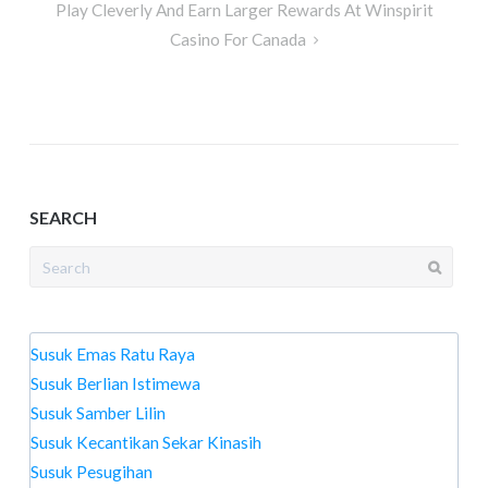
Play Cleverly And Earn Larger Rewards At Winspirit
Casino For Canada
SEARCH
Search
for:
Susuk Emas Ratu Raya
Susuk Berlian Istimewa
Susuk Samber Lilin
Susuk Kecantikan Sekar Kinasih
Susuk Pesugihan