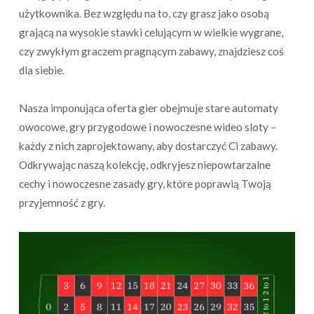
użytkownika. Bez względu na to, czy grasz jako osobą
grającą na wysokie stawki celującym w wielkie wygrane,
czy zwykłym graczem pragnącym zabawy, znajdziesz coś
dla siebie.
Nasza imponująca oferta gier obejmuje stare automaty
owocowe, gry przygodowe i nowoczesne wideo sloty –
każdy z nich zaprojektowany, aby dostarczyć Ci zabawy.
Odkrywając naszą kolekcję, odkryjesz niepowtarzalne
cechy i nowoczesne zasady gry, które poprawią Twoją
przyjemność z gry.