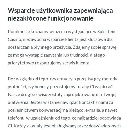
Wsparcie użytkownika zapewniająca
niezakłócone funkcjonowanie
Pomimo że kochamy wrażenia występujące w Spinstein
Casino, niezawodna wsparcie klienta jest kluczowa dla
dostarczania płynnego przeżycia. Zdajemy sobie sprawę,
że mogą wystąpić zapytania lub trudności, dlatego
priorytetowo rozpatrujemy serwis klienta.
Bez względu od tego, czy dotyczy o przepisy gry, metody
płatności, czy bonusy, pozostajemy tu, aby Ci wspierać.
Nasze drogi serwisu zostały zaprojektowane dla Twojej
ułatwienia. Jesteś w stanie nawiązać kontakt z nami za
pośrednictwem konwersacji na bieżąco, e-maila, a nawet
telefonu, w uzależnieniu od tego, co najbardziej odpowiada
Ci. Każdy z kanały jest obsługiwany przez doświadczonych