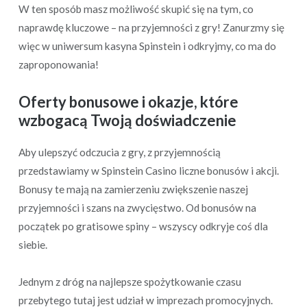
W ten sposób masz możliwość skupić się na tym, co
naprawdę kluczowe – na przyjemności z gry! Zanurzmy się
więc w uniwersum kasyna Spinstein i odkryjmy, co ma do
zaproponowania!
Oferty bonusowe i okazje, które
wzbogacą Twoją doświadczenie
Aby ulepszyć odczucia z gry, z przyjemnością
przedstawiamy w Spinstein Casino liczne bonusów i akcji.
Bonusy te mają na zamierzeniu zwiększenie naszej
przyjemności i szans na zwycięstwo. Od bonusów na
początek po gratisowe spiny – wszyscy odkryje coś dla
siebie.
Jednym z dróg na najlepsze spożytkowanie czasu
przebytego tutaj jest udział w imprezach promocyjnych.