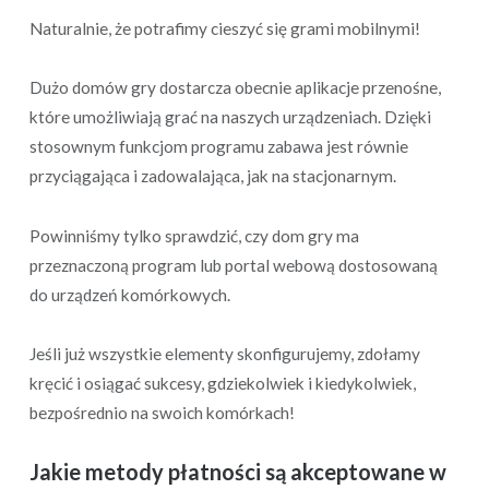
Naturalnie, że potrafimy cieszyć się grami mobilnymi!
Dużo domów gry dostarcza obecnie aplikacje przenośne,
które umożliwiają grać na naszych urządzeniach. Dzięki
stosownym funkcjom programu zabawa jest równie
przyciągająca i zadowalająca, jak na stacjonarnym.
Powinniśmy tylko sprawdzić, czy dom gry ma
przeznaczoną program lub portal webową dostosowaną
do urządzeń komórkowych.
Jeśli już wszystkie elementy skonfigurujemy, zdołamy
kręcić i osiągać sukcesy, gdziekolwiek i kiedykolwiek,
bezpośrednio na swoich komórkach!
Jakie metody płatności są akceptowane w