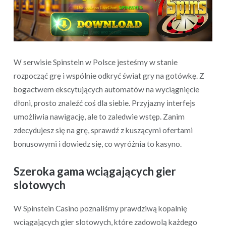
W serwisie Spinstein w Polsce jesteśmy w stanie
rozpocząć grę i wspólnie odkryć świat gry na gotówkę. Z
bogactwem ekscytujących automatów na wyciągnięcie
dłoni, prosto znaleźć coś dla siebie. Przyjazny interfejs
umożliwia nawigację, ale to zaledwie wstęp. Zanim
zdecydujesz się na grę, sprawdź z kuszącymi ofertami
bonusowymi i dowiedz się, co wyróżnia to kasyno.
Szeroka gama wciągających gier
slotowych
W Spinstein Casino poznaliśmy prawdziwą kopalnię
wciągających gier slotowych, które zadowolą każdego