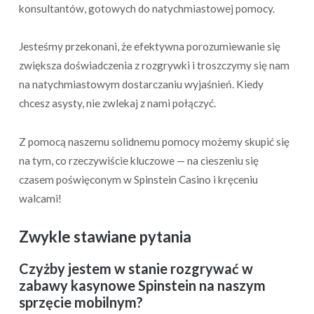
konsultantów, gotowych do natychmiastowej pomocy.
Jesteśmy przekonani, że efektywna porozumiewanie się
zwiększa doświadczenia z rozgrywki i troszczymy się nam
na natychmiastowym dostarczaniu wyjaśnień. Kiedy
chcesz asysty, nie zwlekaj z nami połączyć.
Z pomocą naszemu solidnemu pomocy możemy skupić się
na tym, co rzeczywiście kluczowe — na cieszeniu się
czasem poświęconym w Spinstein Casino i kręceniu
walcami!
Zwykle stawiane pytania
Czyżby jestem w stanie rozgrywać w
zabawy kasynowe Spinstein na naszym
sprzęcie mobilnym?