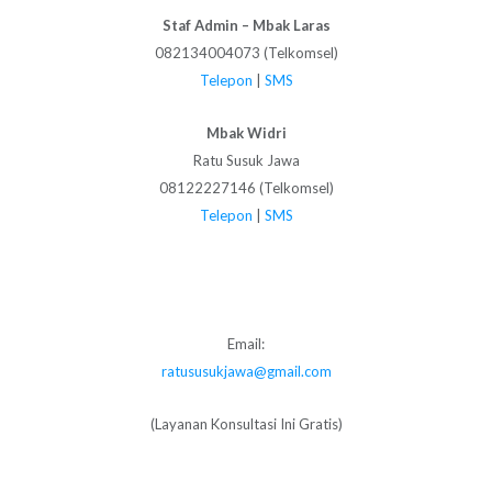
Staf Admin – Mbak Laras
082134004073 (Telkomsel)
Telepon
|
SMS
Mbak Widri
Ratu Susuk Jawa
08122227146 (Telkomsel)
Telepon
|
SMS
Email:
ratususukjawa@gmail.com
(Layanan Konsultasi Ini Gratis)