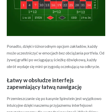
Ponadto, dzięki różnorodnym opcjom zakładów, każdy
może uczestniczyć w emocjach bez obciążania portfela. Od
żywej grafiki po wciągającą ścieżkę dźwiękową, każdy
obrót wydaje się mini-przygodą oczekującą na odkrycie.
Łatwy w obsłudze interfejs
zapewniający łatwą nawigację
Przemieszczanie się po kasynie Spinstein jest wyjątkowo
intuicyjne dzięki naszemu przyjaznemu interfejsowi